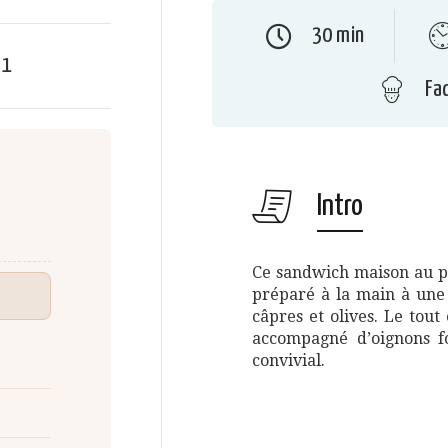
30 min
e
1
Fac
Intro
Ce sandwich maison au po
préparé à la main à une
câpres et olives. Le tou
accompagné d’oignons f
convivial.