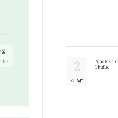
 g
ides
Ajoutez 1 c
2
l’huile.
FAIT