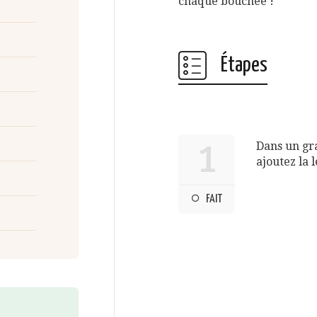
chaque bouchée !
Étapes
Dans un gra
1
ajoutez la 
FAIT