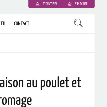
S'IDENTIFIER
S'INSCRIRE
CTU
CONTACT
ison au poulet et
romage