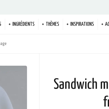
S
INGRÉDIENTS
THÈMES
INSPIRATIONS
A
mage
Sandwich ma
f