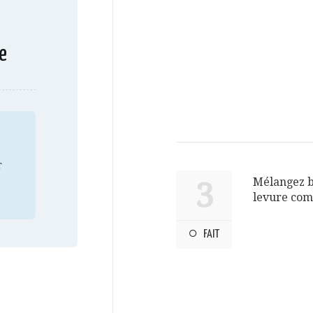
e
r
Mélangez bi
3
levure com
FAIT