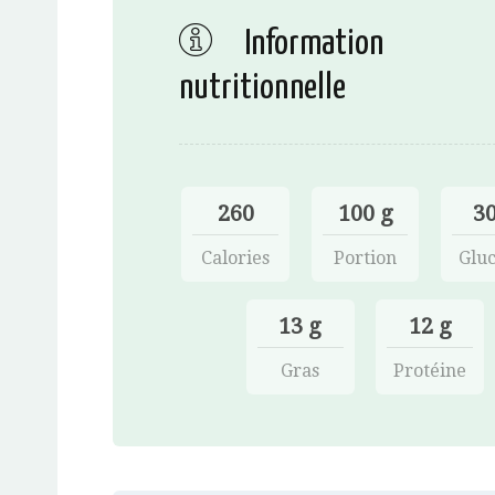
Information
nutritionnelle
260
100 g
30
Calories
Portion
Gluc
13 g
12 g
Gras
Protéine