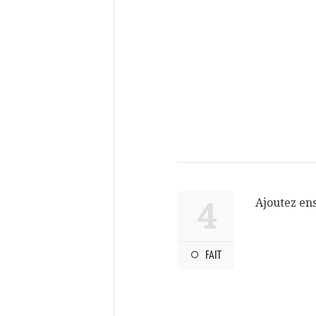
Ajoutez ensu
4
FAIT