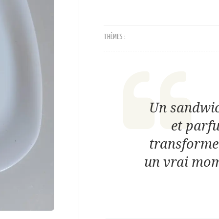
THÈMES :
Un sandwic
et parf
transforme
un vrai mom