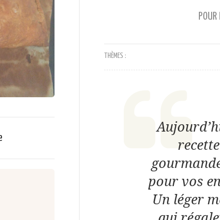
POUR 
THÈMES :
Aujourd’hu
e
recette
gourmande !
pour vos en
Un léger m
qui régale