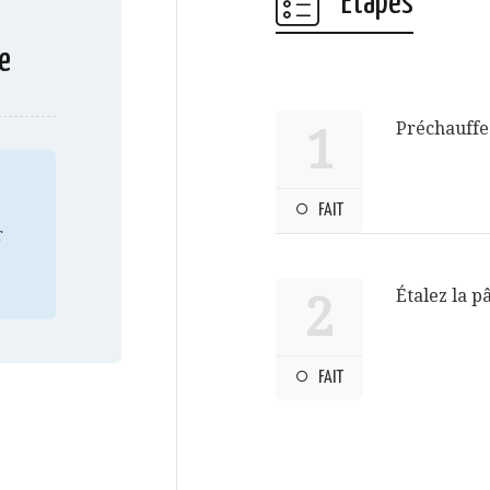
Étapes
e
Préchauffez
1
FAIT
r
Étalez la p
2
FAIT