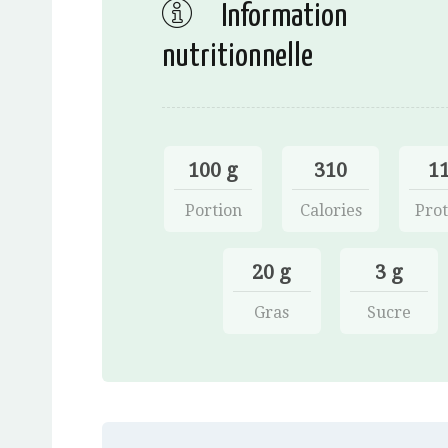
Information
nutritionnelle
100 g
310
11
Portion
Calories
Prot
20 g
3 g
Gras
Sucre