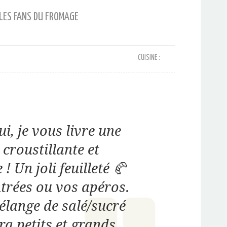
LES FANS DU FROMAGE
CUISINE :
i, je vous livre une
 croustillante et
 Un joli feuilleté 🥐
trées ou vos apéros.
élange de salé/sucré
ra petits et grands.