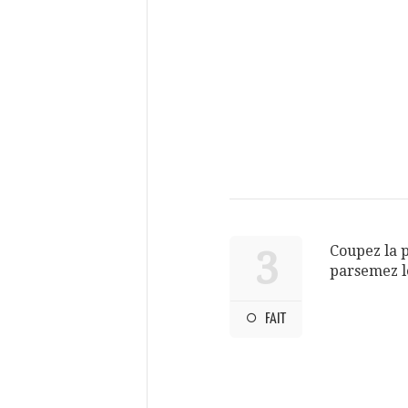
Coupez la p
3
parsemez le
FAIT