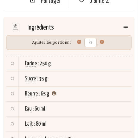
Partager
J'aime
2
Ingrédients
Ajuster les portions :
Farine
:
250 g
Sucre
:
35 g
Beurre
:
65 g
Eau
:
60 ml
Lait
:
80 ml