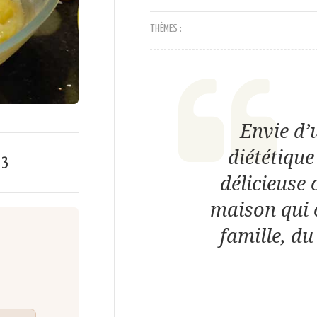
THÈMES :
Envie d’
diététique
e
3
délicieuse
maison qui 
famille, du