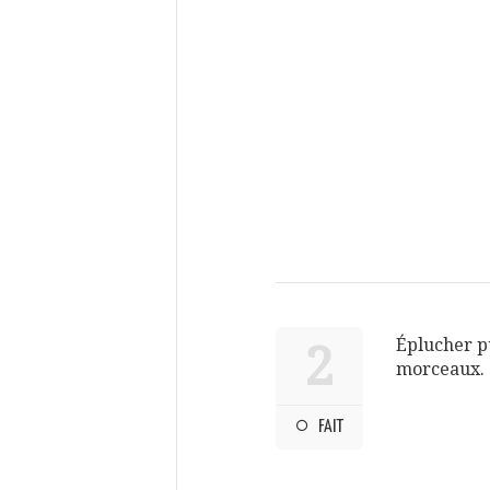
Éplucher p
2
morceaux.
FAIT