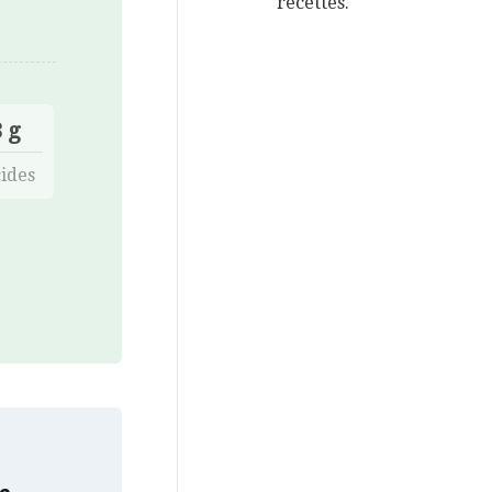
recettes.
 g
ides