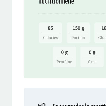
nutritionnelle
85
150 g
18
Calories
Portion
Gluc
0 g
0 g
Protéine
Gras