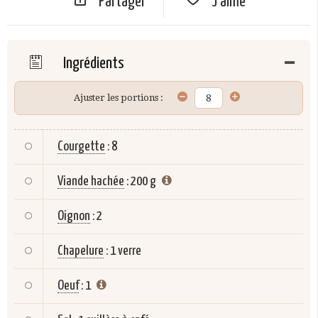
Partager
J'aime
Ingrédients
Ajuster les portions :
Courgette
:
8
Viande hachée
:
200 g
Oignon
:
2
Chapelure
:
1 verre
Oeuf
:
1