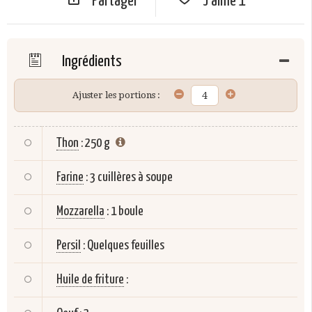
Partager
J'aime
1
Ingrédients
Ajuster les portions :
Thon
:
250 g
Farine
:
3 cuillères à soupe
Mozzarella
:
1 boule
Persil
:
Quelques feuilles
Huile de friture
: