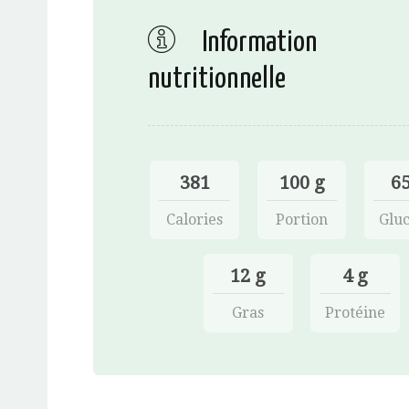
Information
nutritionnelle
381
100 g
65
Calories
Portion
Gluc
12 g
4 g
Gras
Protéine