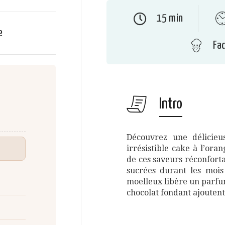
15 min
e
Fac
Intro
Découvrez une délicieu
irrésistible cake à l’ora
de ces saveurs réconfort
sucrées durant les mois
moelleux libère un parfum
chocolat fondant ajouten