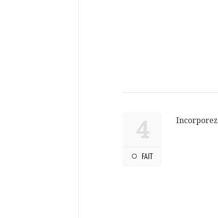
Incorporez 
4
FAIT