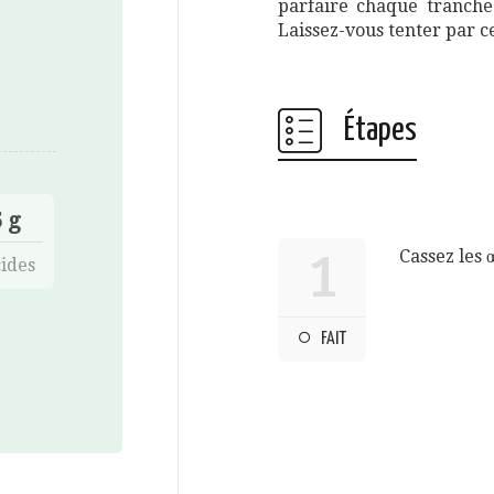
parfaire chaque tranche 
Laissez-vous tenter par ce
Étapes
 g
Cassez les 
1
ides
FAIT