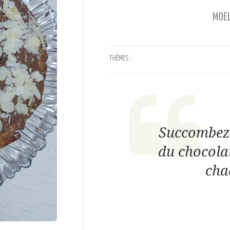
MOE
THÈMES :
Succombez à
du chocolat
cha