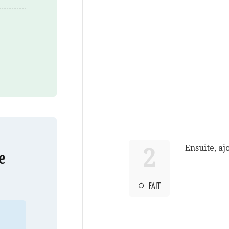
Ensuite, aj
2
e
FAIT