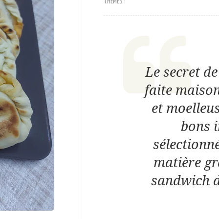
THÈMES :
Le secret de
faite maison
et moelleus
bons i
sélectionné
matière gr
sandwich d