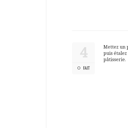
Mettez un p
4
puis étalez
pâtisserie.
FAIT