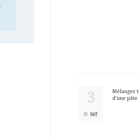
r
Mélangez to
3
d’une pâte
FAIT