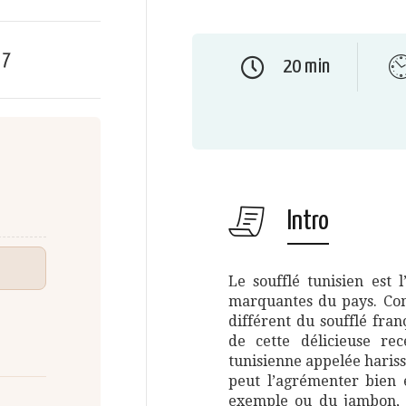
e
7
20 min
Intro
Le soufflé tunisien est l
marquantes du pays. Comm
différent du soufflé fra
de cette délicieuse re
tunisienne appelée hariss
peut l’agrémenter bien
exemple ou du jambon, d