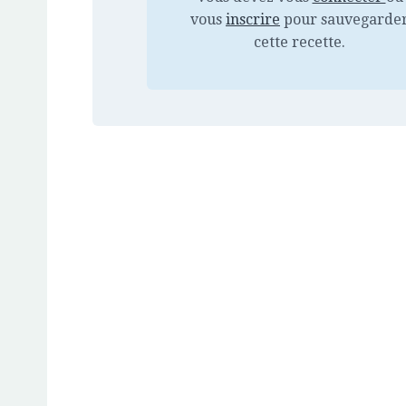
vous
inscrire
pour sauvegarde
cette recette.