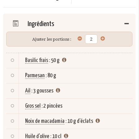
Ingrédients
Ajuster les portions :
Basilic frais
:
50 g
Parmesan
:
80 g
Ail
:
3 gousses
Gros sel
:
2 pincées
Noix de macadamia
:
10 g d’éclats
Huile d'olive
:
10 cl