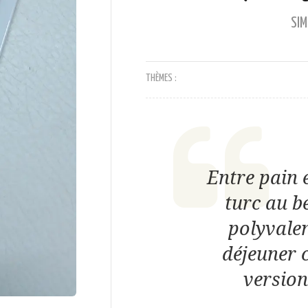
SI
THÈMES :
Entre pain e
turc au b
polyvalen
déjeuner 
version