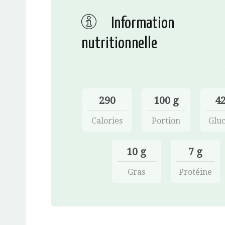
Information
nutritionnelle
290
100 g
42
Calories
Portion
Gluc
10 g
7 g
Gras
Protéine