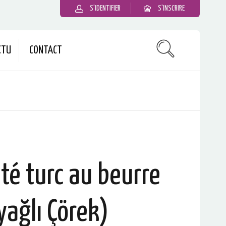
S'IDENTIFIER
S'INSCRIRE
CTU
CONTACT
eté turc au beurre
yağlı Çörek)