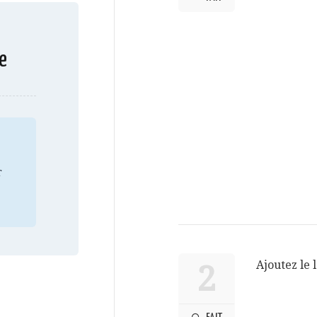
e
r
Ajoutez le l
2