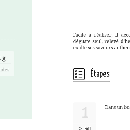
Facile à réaliser, il a
déguste seul, relevé d’h
exalte ses saveurs authen
 g
ides
Étapes
Dans un bol
1
FAIT