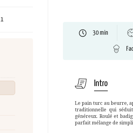
e
1
30 min
Fac
Intro
Le pain turc au beurre, a
traditionnelle qui sédu
généreux. Roulé et badig
parfait mélange de simpli