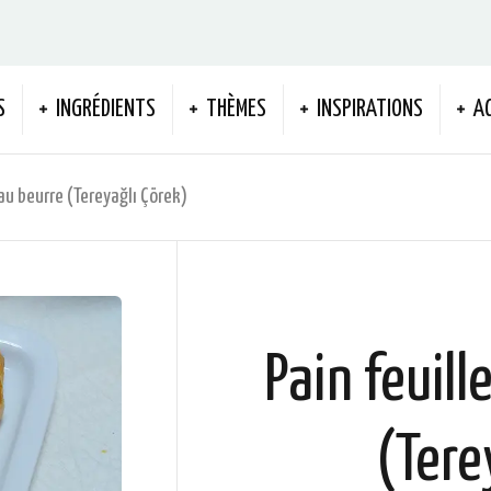
S
INGRÉDIENTS
THÈMES
INSPIRATIONS
A
 au beurre (Tereyağlı Çörek)
Pain feuill
(Tere