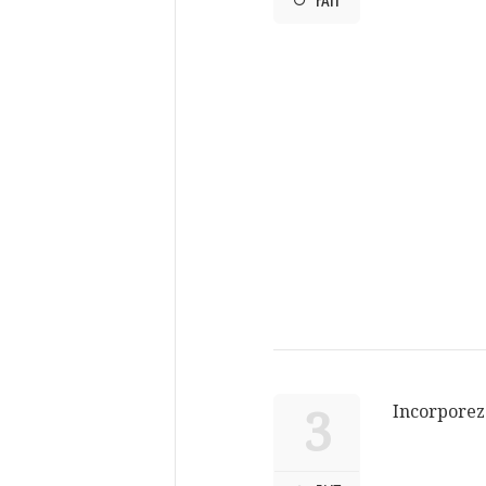
FAIT
Incorporez 
3