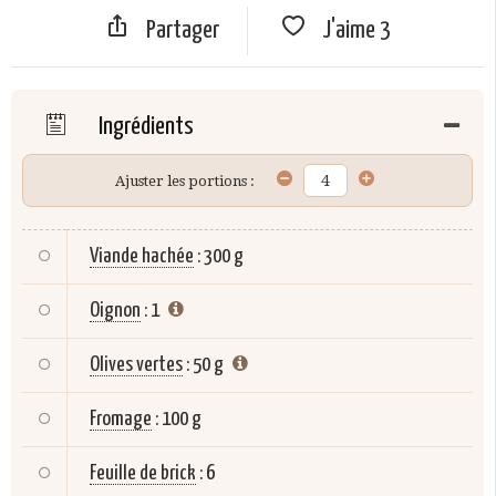
Partager
J'aime
3
Ingrédients
Ajuster les portions :
Viande hachée
:
300 g
Oignon
:
1
Olives vertes
:
50 g
Fromage
:
100 g
Feuille de brick
:
6