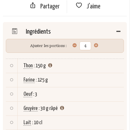
Partager
J'aime
Ingrédients
Ajuster les portions :
Thon
:
150 g
Farine
:
125 g
Oeuf
:
3
Gruyère
:
30 g râpé
Lait
:
10 cl