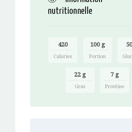
nutritionnelle
420
100 g
50
Calories
Portion
Gluc
22 g
7 g
Gras
Protéine