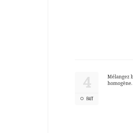
Mélangez b
4
homogène.
FAIT