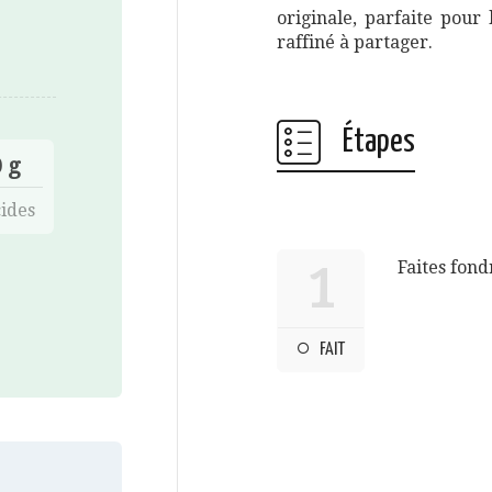
originale, parfaite pour 
raffiné à partager.
Étapes
 g
ides
Faites fon
1
FAIT