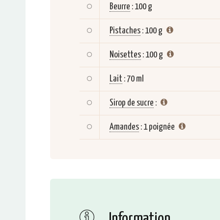
Beurre
:
100 g
Pistaches
:
100 g
Noisettes
:
100 g
Lait
:
70 ml
Sirop de sucre
:
Amandes
:
1 poignée
Information