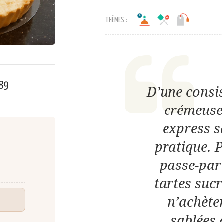
THÈMES :
89
D’une consi
crémeuse,
express s
pratique. P
passe-part
tartes suc
n’achète
sablées