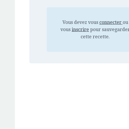
Vous devez vous
connecter
ou
vous
inscrire
pour sauvegarde
cette recette.