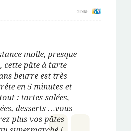
CUISINE :
stance molle, presque
 cette pâte à tarte
ans beurre est très
rête en 5 minutes et
out : tartes salées,
rées, desserts …vous
rez plus vos pâtes
 au supermarché !