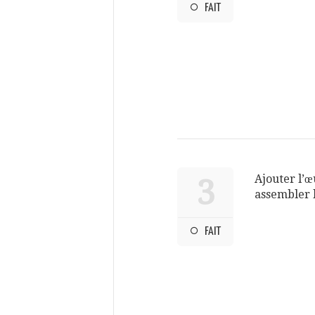
FAIT
Ajouter l’œ
3
assembler l
FAIT