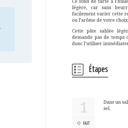
Ce fond de tarte à l’huile
légère, car sans beur
facilement varier cette r
ou l’arôme de votre choix 
r
Cette pâte sablée légè
demande pas de temps de
donc l’utiliser immédiat
Étapes
Dans un sal
1
sel.
FAIT