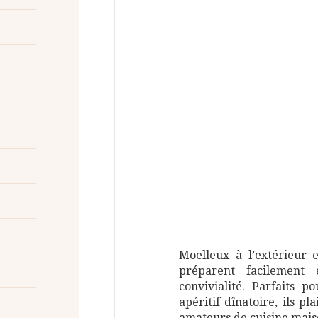
é
Moelleux à l’extérieur e
préparent facilement
convivialité. Parfaits 
apéritif dînatoire, ils p
amateurs de cuisine mais