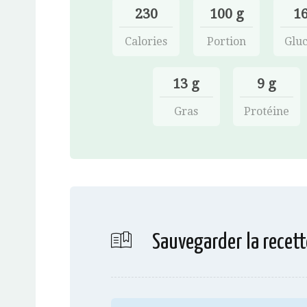
230
100 g
16
Calories
Portion
Gluc
13 g
9 g
Gras
Protéine
Sauvegarder la recett