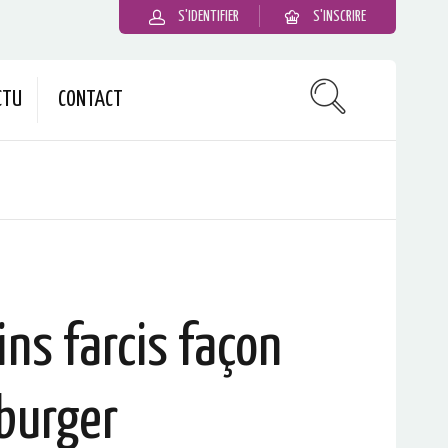
S'IDENTIFIER
S'INSCRIRE
CTU
CONTACT
ins farcis façon
burger