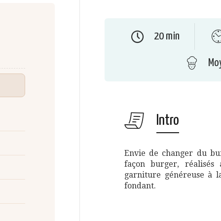
20 min
Mo
Intro
Envie de changer du burg
façon burger, réalisés
garniture généreuse à l
fondant.