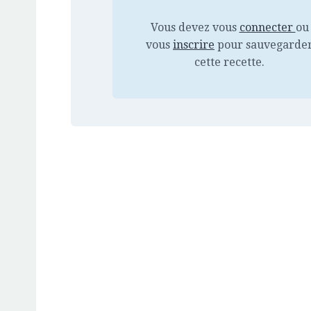
Vous devez vous
connecter
ou
vous
inscrire
pour sauvegarde
cette recette.