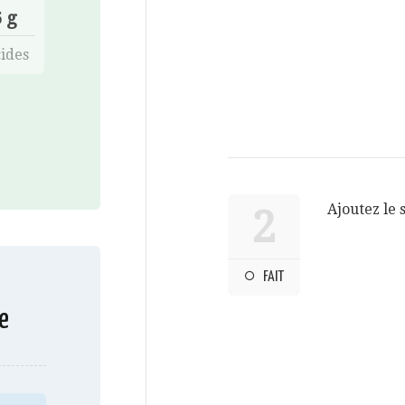
 g
ides
Ajoutez le s
2
FAIT
e