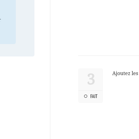
r
Ajoutez les
3
FAIT