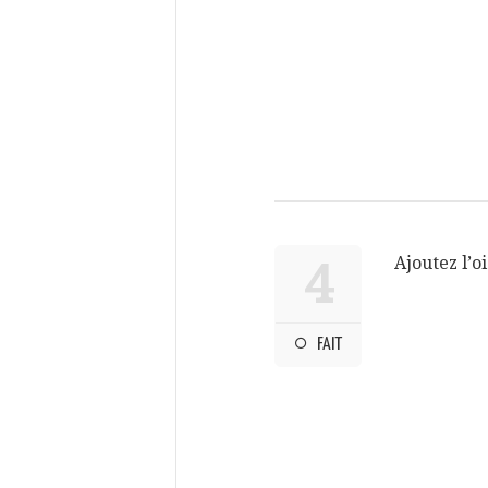
Ajoutez l’o
4
FAIT