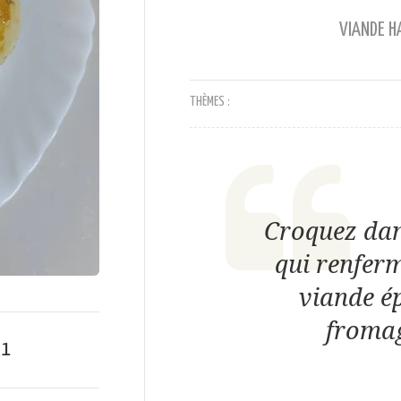
VIANDE H
THÈMES :
Croquez dan
qui renferm
viande ép
fromag
e
1