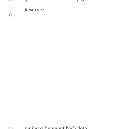
Réservez.
Émincez finement l'échalote.