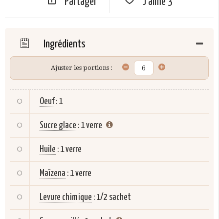
Partager
J'aime
3
Ingrédients
Ajuster les portions :
Oeuf
:
1
Sucre glace
:
1 verre
Huile
:
1 verre
Maïzena
:
1 verre
Levure chimique
:
1/2 sachet