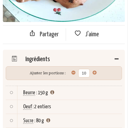
Partager
J'aime
Ingrédients
Ajuster les portions :
Beurre
:
150 g
Oeuf
:
2 entiers
Sucre
:
80 g