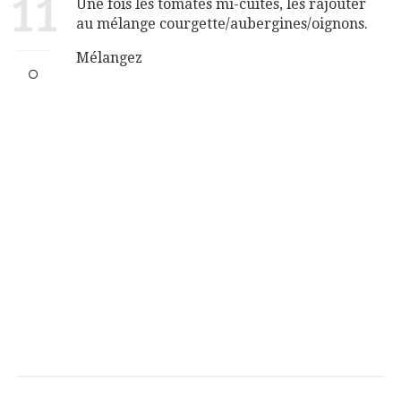
11
Une fois les tomates mi-cuites, les rajouter
au mélange courgette/aubergines/oignons.
Mélangez