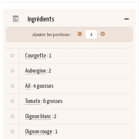
Ingrédients
Ajuster les portions :
Courgette
:
1
Aubergine
:
2
Ail
:
4 gousses
Tomate
:
6 grosses
Oignon blanc
:
2
Oignon rouge
:
1