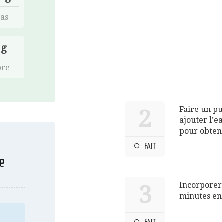
as
 g
bre
Faire un pu
2
ajouter l’e
pour obten
FAIT
e
Incorporer 
3
minutes env