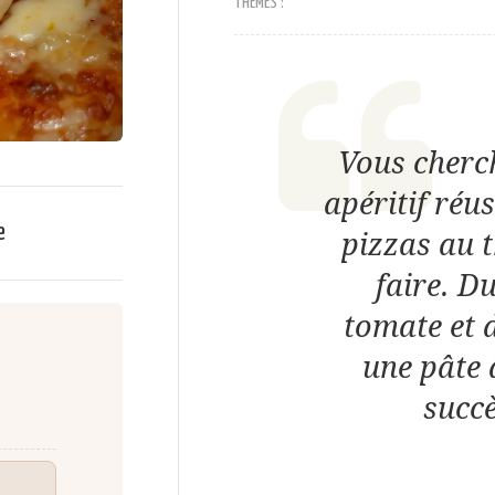
THÈMES :
Vous cherc
apéritif réu
e
pizzas au 
faire. D
tomate et 
une pâte 
succè