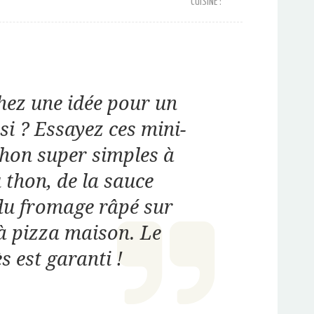
CUISINE :
hez une idée pour un
ssi ? Essayez ces mini-
thon super simples à
u thon, de la sauce
du fromage râpé sur
à pizza maison. Le
s est garanti !