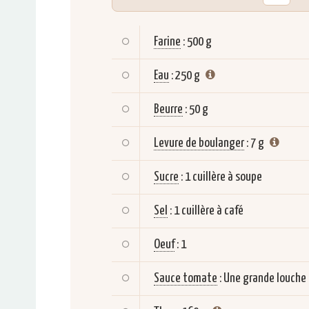
Farine
:
500 g
Eau
:
250 g
Beurre
:
50 g
Levure de boulanger
:
7 g
Sucre
:
1 cuillère à soupe
Sel
:
1 cuillère à café
Oeuf
:
1
Sauce tomate
:
Une grande louche