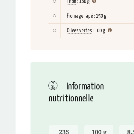
Thon
:
160 g
Fromage râpé
:
150 g
Olives vertes
:
100 g
Information
nutritionnelle
235
100 g
8.