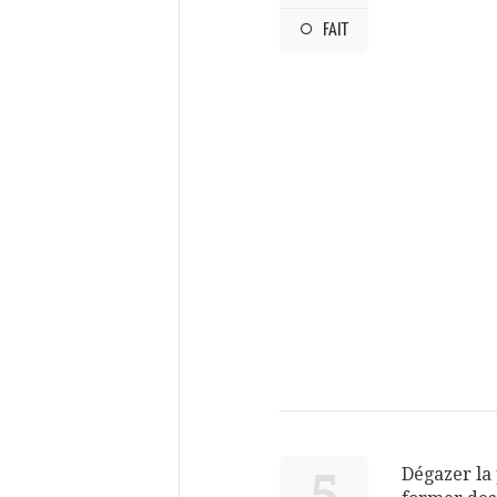
FAIT
Dégazer la 
5