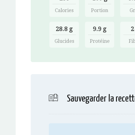
Calories
Portion
Gr
28.8 g
9.9 g
2
Glucides
Protéine
Fi
Sauvegarder la recett