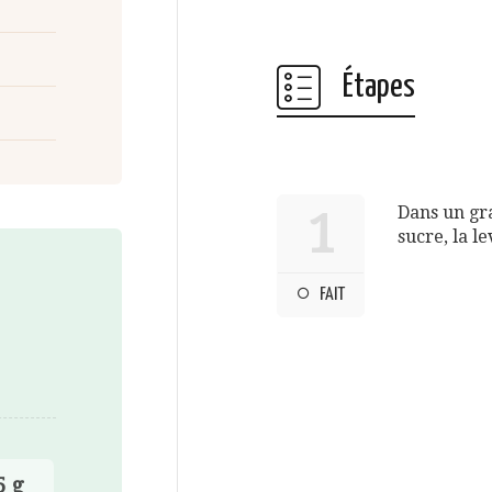
Étapes
Dans un gra
1
sucre, la l
FAIT
5 g