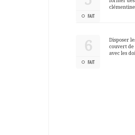
former des 
clémentine
FAIT
Disposer le
6
couvert de 
avec les doi
FAIT