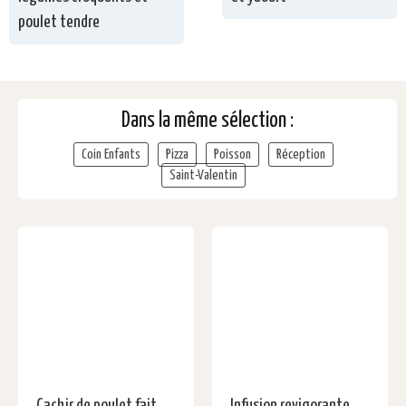
poulet tendre
Dans la même sélection :
Coin Enfants
Pizza
Poisson
Réception
Saint-Valentin
Cachir de poulet fait
Infusion revigorante