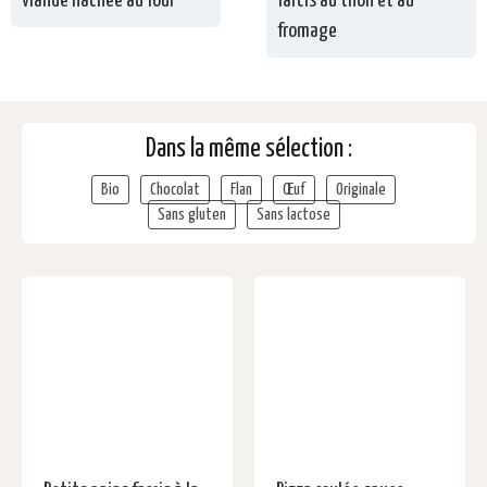
viande hachée au four
farcis au thon et au
fromage
Dans la même sélection :
Bio
Chocolat
Flan
Œuf
Originale
Sans gluten
Sans lactose