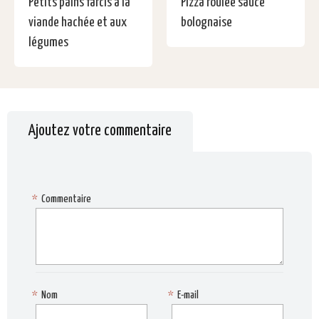
Petits pains farcis à la
Pizza roulée sauce
viande hachée et aux
bolognaise
légumes
Ajoutez votre commentaire
*
Commentaire
*
Nom
*
E-mail