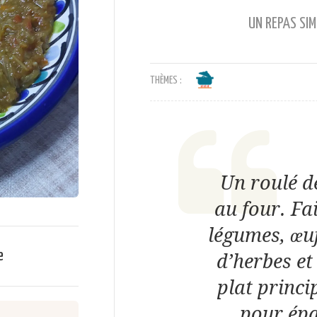
UN REPAS SIM
THÈMES :
Un roulé d
au four. Fa
légumes, œu
e
d’herbes et
plat princ
pour épa