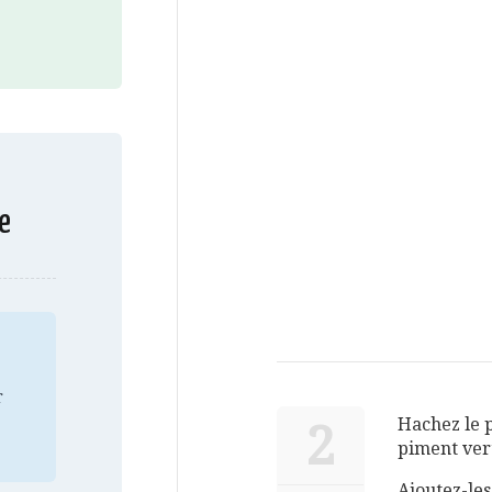
e
r
Hachez le p
2
piment ver
Ajoutez-les