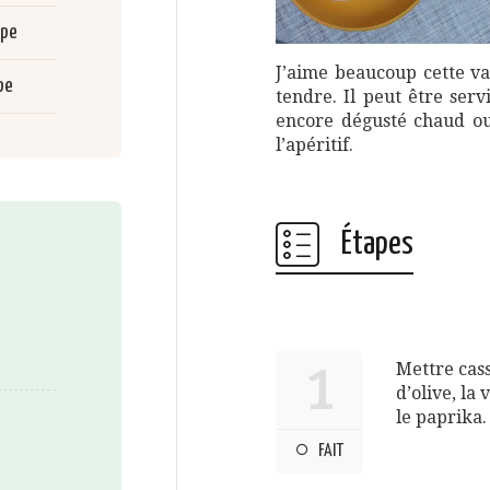
upe
J’aime beaucoup cette var
pe
tendre. Il peut être se
encore dégusté chaud ou
l’apéritif.
Étapes
Mettre cass
1
d’olive, la 
le paprika.
FAIT