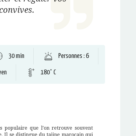
convives.
30 min
Personnes : 6
yen
180° C
ès populaire que l’on retrouve souvent
e. Il se distingue du tajine marocain qui