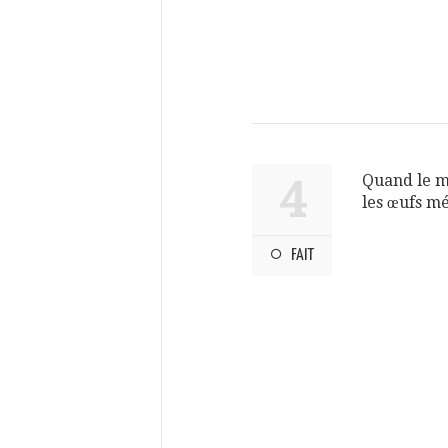
Quand le mé
4
les œufs m
FAIT