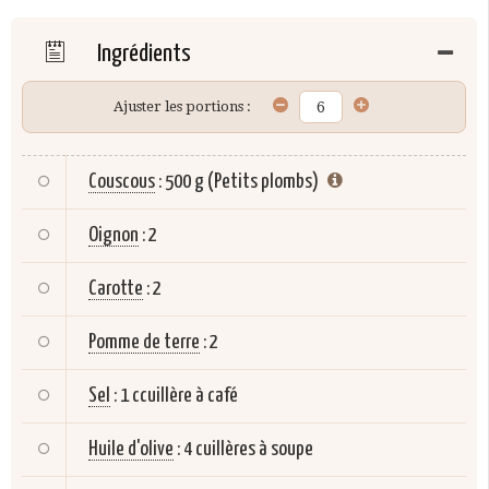
Ingrédients
Ajuster les portions :
Couscous
:
500 g (Petits plombs)
Oignon
:
2
Carotte
:
2
Pomme de terre
:
2
Sel
:
1 ccuillère à café
Huile d'olive
:
4 cuillères à soupe