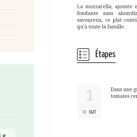
La mozzarella, ajoutée 
fondante sans alourdi
savoureux, ce plat conv
qu’à toute la famille.
Étapes
Dans une gr
1
tomates cer
FAIT
 g