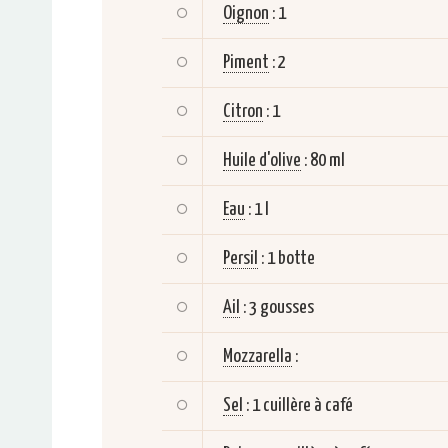
Oignon
:
1
Piment
:
2
Citron
:
1
Huile d'olive
:
80 ml
Eau
:
1 l
Persil
:
1 botte
Ail
:
3 gousses
Mozzarella
:
Sel
:
1 cuillère à café