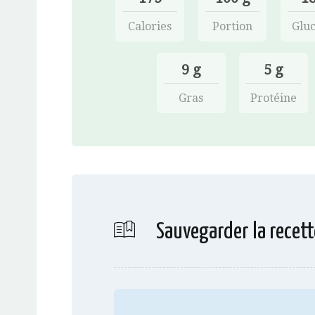
Calories
Portion
Gluc
9 g
5 g
Gras
Protéine
Sauvegarder la recett