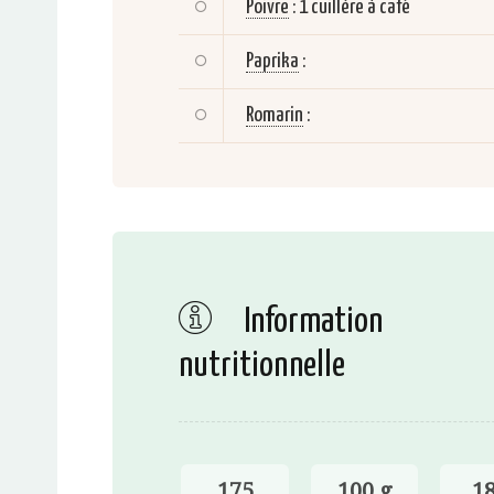
Poivre
:
1 cuillère à café
Paprika
:
Romarin
:
Information
nutritionnelle
175
100 g
18