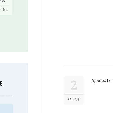
ides
Ajoutez l’
2
e
FAIT