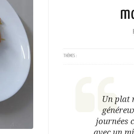
mo
THÈMES :
Un plat 
généreux
journées 
avec un mi