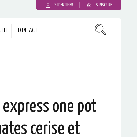
S'IDENTIFIER
S'INSCRIRE
CTU
CONTACT
 express one pot
ates cerise et