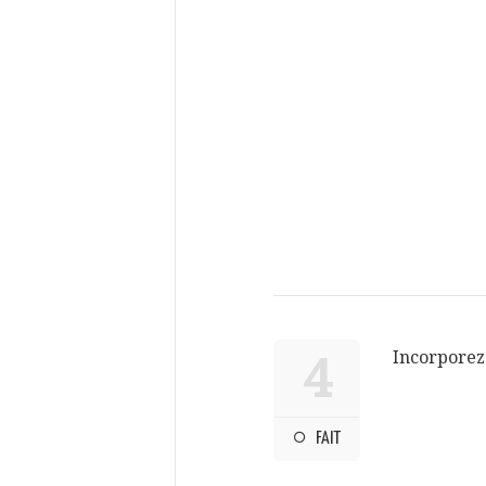
Incorporez 
4
FAIT