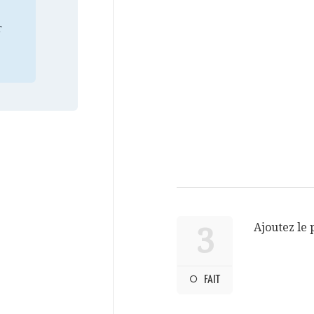
r
Ajoutez le p
3
FAIT