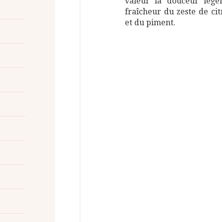
valeur la douceur légè
fraîcheur du zeste de citr
et du piment.