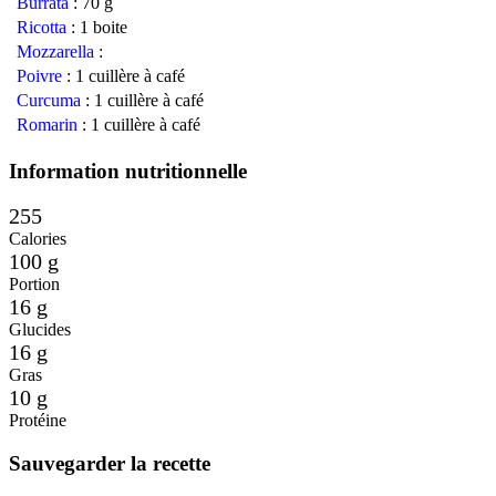
Burrata
:
70 g
Ricotta
:
1 boite
Mozzarella
:
Poivre
:
1 cuillère à café
Curcuma
:
1 cuillère à café
Romarin
:
1 cuillère à café
Information nutritionnelle
255
Calories
100 g
Portion
16 g
Glucides
16 g
Gras
10 g
Protéine
Sauvegarder la recette