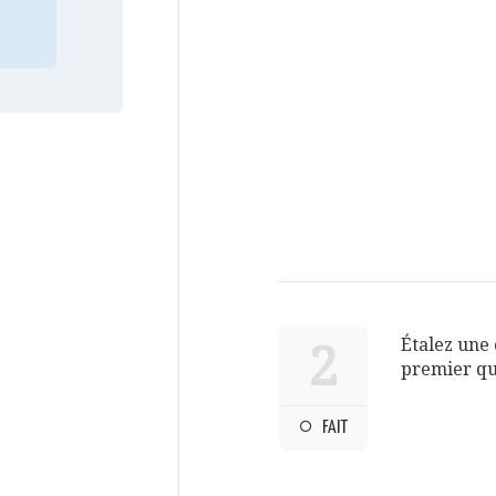
Étalez une 
2
premier qua
FAIT