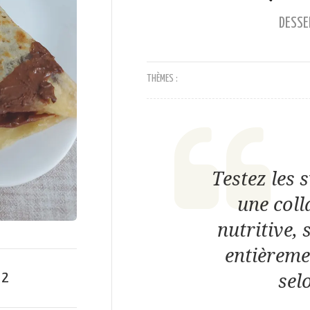
DESSE
THÈMES :
Testez les 
une coll
nutritive,
entièreme
e
2
sel