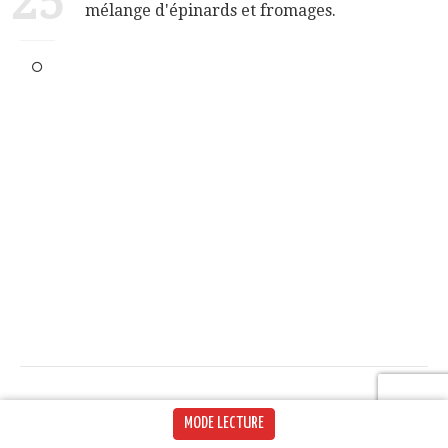
25
mélange d'épinards et fromages.
26
Placez les coquilles farcies sur la sauce.
MODE LECTURE