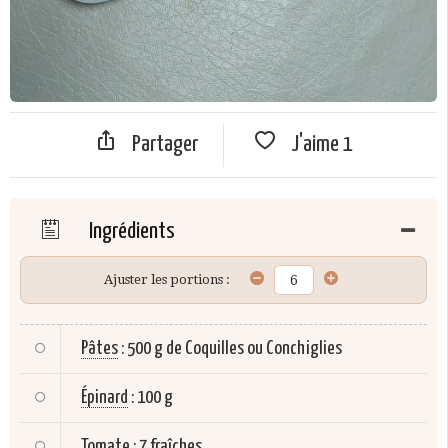
Partager
J'aime
1
Ingrédients
Ajuster les portions :
Pâtes
:
500 g de Coquilles ou Conchiglies
Épinard
:
100 g
Tomate
:
7 fraîches