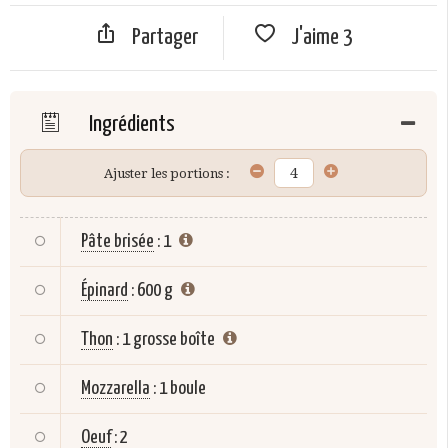
Partager
J'aime
3
Ingrédients
Ajuster les portions :
Pâte brisée
:
1
Épinard
:
600 g
Thon
:
1 grosse boîte
Mozzarella
:
1 boule
Oeuf
:
2