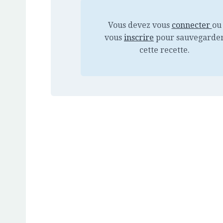
Vous devez vous
connecter
ou
vous
inscrire
pour sauvegarde
cette recette.