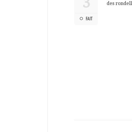
3
des rondel
FAIT