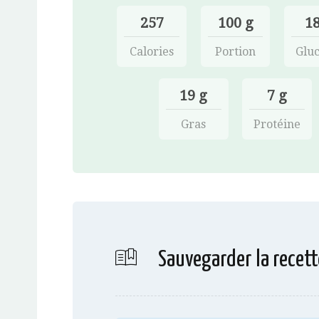
257
100 g
18
Calories
Portion
Gluc
19 g
7 g
Gras
Protéine
Sauvegarder la recett