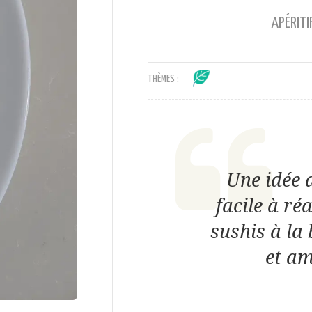
APÉRITI
THÈMES :
Une idée d
facile à ré
sushis à la
et am