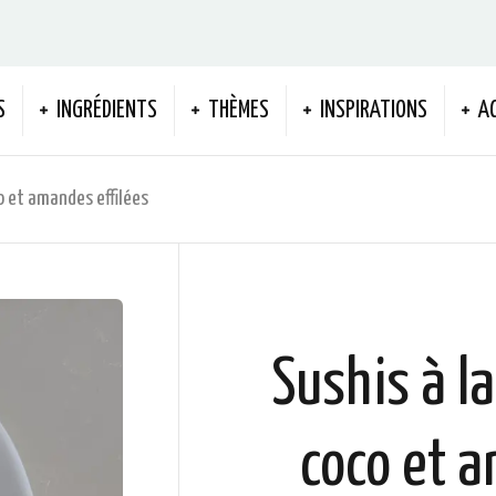
S
INGRÉDIENTS
THÈMES
INSPIRATIONS
A
o et amandes effilées
Sushis à l
coco et a