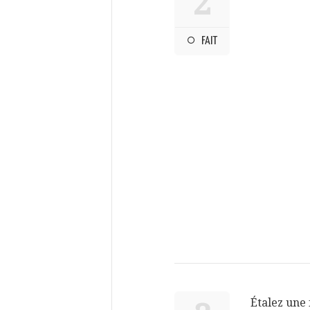
2
FAIT
Étalez une 