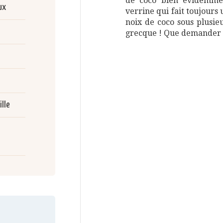
de coco bien évidemme
ux
verrine qui fait toujours 
noix de coco sous plusie
grecque ! Que demander d
ille