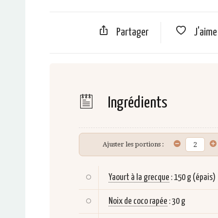
Partager
J'aim
Ingrédients
Ajuster les portions :
Yaourt à la grecque
:
150 g (épais)
Noix de coco rapée
:
30 g