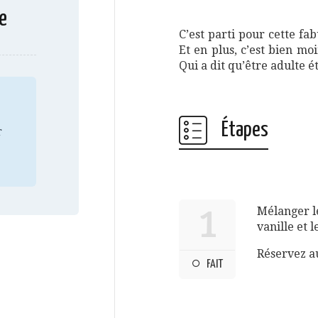
e
C’est parti pour cette fab
Et en plus, c’est bien mo
Qui a dit qu’être adulte é
Étapes
r
Mélanger le
1
vanille et l
Réservez au
FAIT