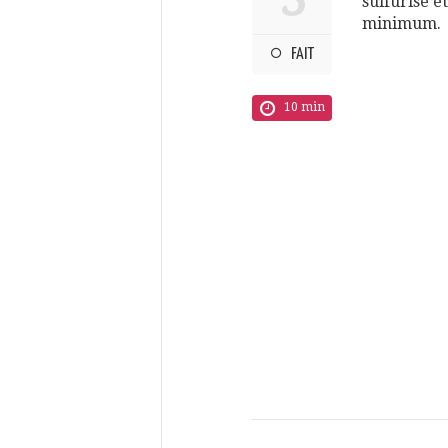
sulfurisé e
minimum.
FAIT
10 min