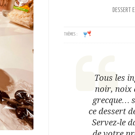
DESSERT E
THÈMES :
Tous les in
noir, noix
grecque… s
ce dessert d
Servez-le d
de votre pr