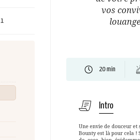
vos convi
louanges
e
1
20 min
Intro
Une envie de douceur et 
Bounty est là pour cela !