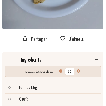
Partager
J'aime
1
Ingrédients
Ajuster les portions :
Farine
:
1 kg
Oeuf
:
5