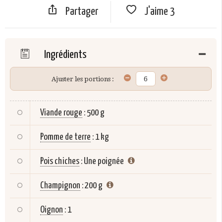
Partager
J'aime
3
Ingrédients
Ajuster les portions :
Viande rouge
:
500 g
Pomme de terre
:
1 kg
Pois chiches
:
Une poignée
Champignon
:
200 g
Oignon
:
1