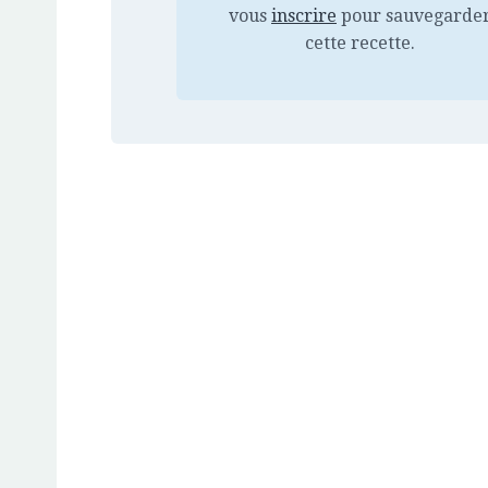
vous
inscrire
pour sauvegarde
cette recette.