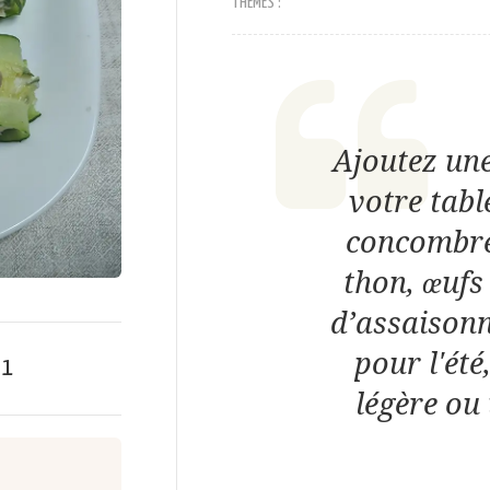
THÈMES :
Ajoutez une
votre tabl
concombre
thon, œufs
d’assaisonn
pour l'ét
e
1
légère ou