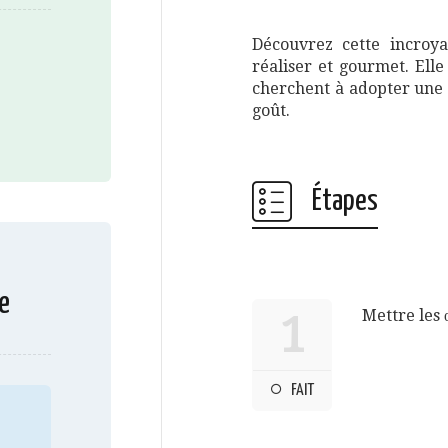
Découvrez cette incroyab
réaliser et gourmet. Elle
cherchent à adopter une a
goût.
Étapes
e
Mettre les 
1
FAIT