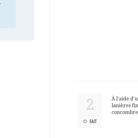
r
À l'aide d'
2
lanières fi
concombre
FAIT