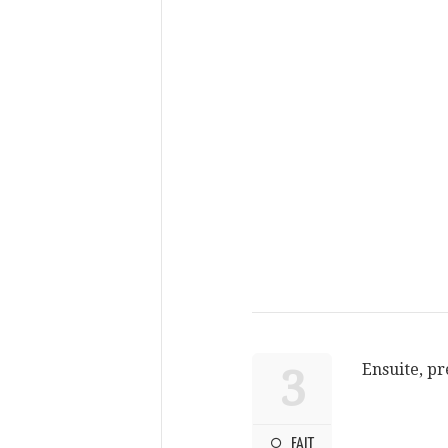
Ensuite, pr
3
FAIT