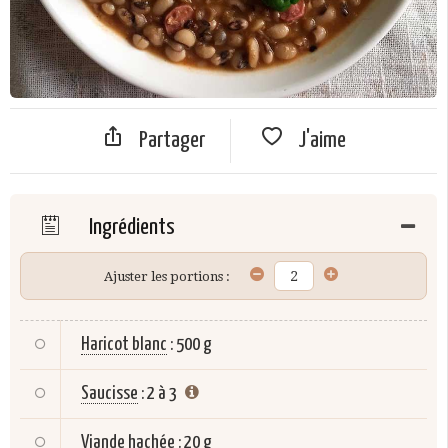
Partager
J'aime
Ingrédients
Ajuster les portions :
Haricot blanc
:
500 g
Saucisse
:
2 à 3
Viande hachée
:
20 g