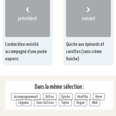
précédent
suivant
Cordon bleu revisité
Quiche aux épinards et
accompagné d’une purée
carottes (sans crème
express
fraiche)
Dans la même sélection :
Accompagnement
Détox
Épicée
Healthy
Hiver
Légume
Sans lactose
Tajine
Vegan
Wok